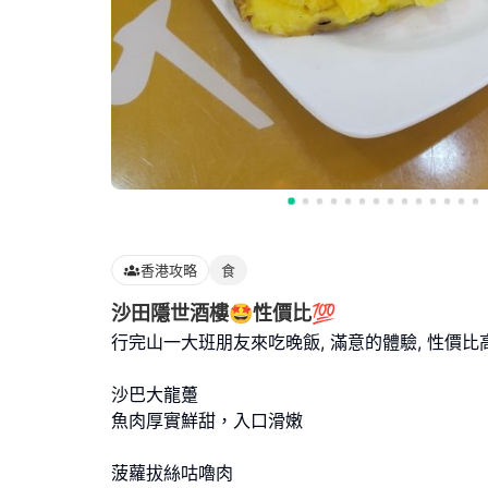
香港攻略
食
沙田隱世酒樓🤩性價比💯
行完山一大班朋友來吃晚飯, 滿意的體驗, 性價比
沙巴大龍躉
魚肉厚實鮮甜，入口滑嫩
菠蘿拔絲咕嚕肉