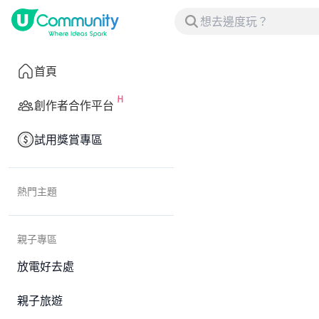
首頁
創作者合作平台
試用獎賞專區
熱門主題
親子專區
放電好去處
親子旅遊