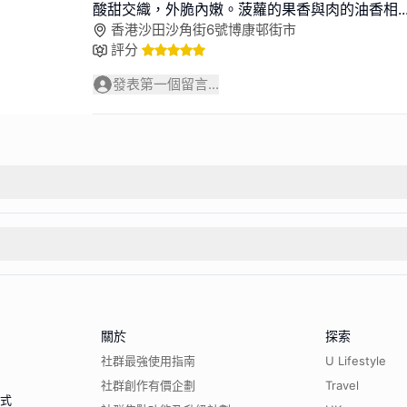
酸甜交織，外脆內嫩。菠蘿的果香與肉的油香相
..
香港沙田沙角街6號博康邨街市
評分
發表第一個留言...
關於
探索
社群最強使用指南
U Lifestyle
社群創作有價企劃
Travel
程式