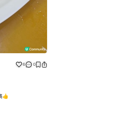
6
0
高👍