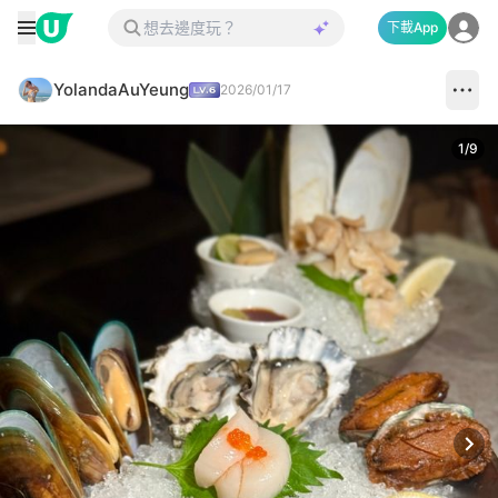
下載App
YolandaAuYeung
2026/01/17
1
/
9
Next