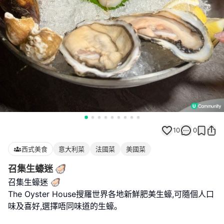
10
0
西式美食
意大利菜
法國菜
美國菜
召集生蠔迷 🦪
召集生蠔迷 🦪
The Oyster House搜羅世界各地新鮮肥美生蠔,可隨個人口
味及喜好,選擇唔同味道的生蠔｡