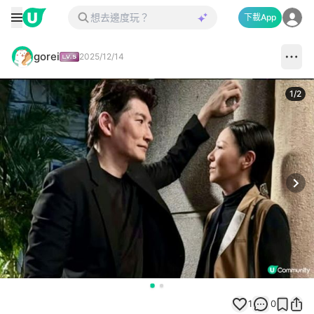
下載App
gorei
2025/12/14
1
/
2
Next
1
0