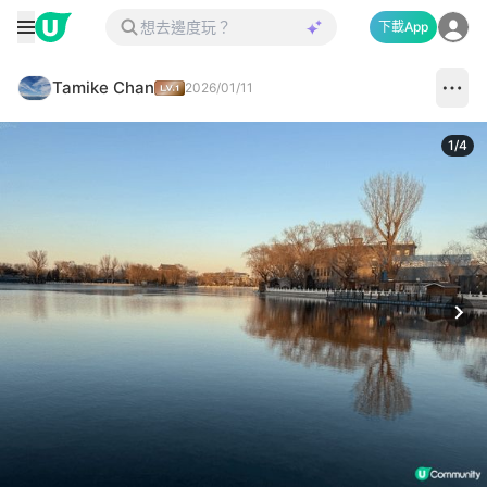
下載App
Tamike Chan
2026/01/11
1
/
4
Next