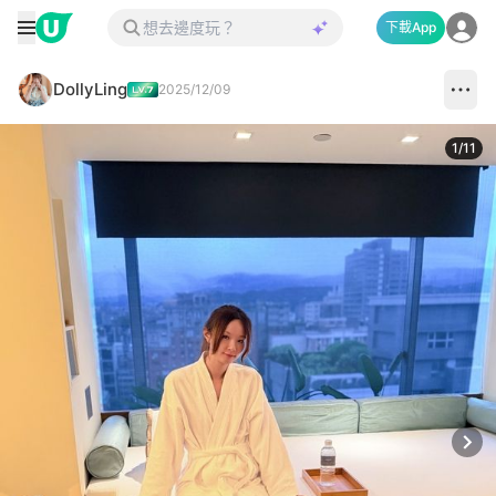
下載App
DollyLing
2025/12/09
1
/
11
Next