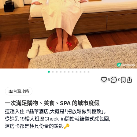
5
0
台灣攻略
一次滿足購物、美食、SPA 的城市度假
這趟入住 #晶華酒店,大概是｢把放鬆做到極致｣｡
從進到19樓大班廊Check-in開始就被儀式感包圍,
連房卡都是極具份量的鎖匙🔑