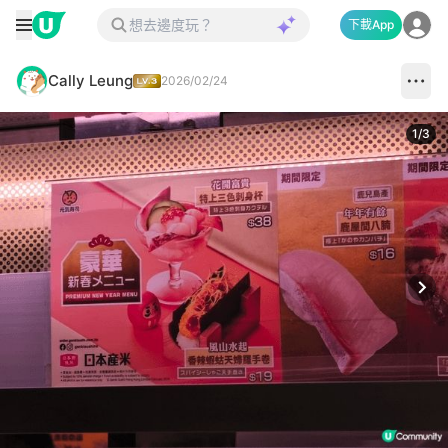
下載App
Cally Leung
2026/02/24
1
/
3
Next