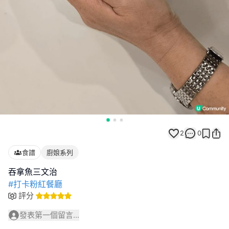
2
0
食譜
廚娘系列
#打卡粉紅餐廳
評分
發表第一個留言...