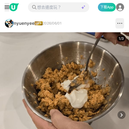
下載App
nyuenyee
2026/06/01
1
/
3
Next