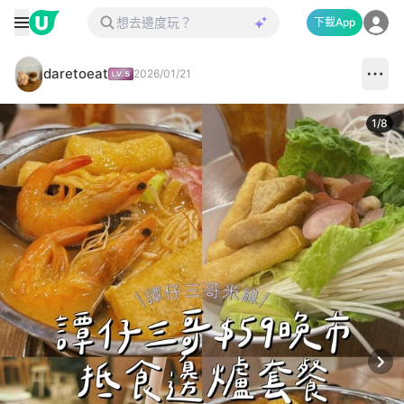
下載App
daretoeat
2026/01/21
1
/
8
Next