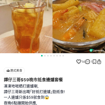
14
1
港式美食
譚仔三哥$59晚市抵食邊爐套餐
凍凍地啱晒打邊爐喇,
譚仔三哥新出嘅｢好抵打邊爐｣勁抵食!
一人邊爐只係$59就食到😱
夜晚6點鐘開始供應,