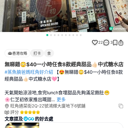
22
3
香港攻略
打卡
食
無睇錯😳$40一小時任食8款經典甜品👍🏻中式糖水店
#蒸魚腩爸媽旺角好介紹
【😍無睇錯😳$40一小時任食8款
經典甜品👍🏻中式糖水店🩷】
天氣開始涼涼地,食完lunch食埋甜品先夠滿足飽肚😬
🌸仁芝初依家推出嘅甜
...
更多
旺角通菜街2Q-2Z號鴻輝大廈地下6號舖
評分
文章提及
的好去處