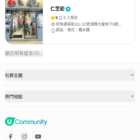
仁芝初
5
5
人想去
旺角通菜街2Q-2Z號鴻輝大廈地下6號
舖
甜品、港式、糖水舖
顯示所有留言(
3
)...
社群主題
熱門地點