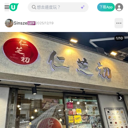
下載App
Sinsze
2025/12/19
1
/
10
Next