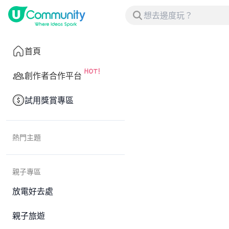
首頁
創作者合作平台
試用獎賞專區
熱門主題
親子專區
放電好去處
親子旅遊