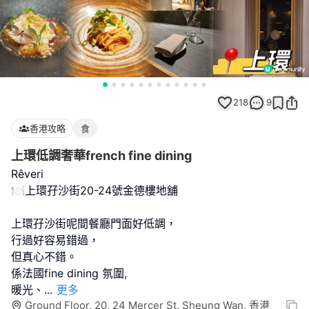
218
9
香港攻略
食
上環低調奢華french fine dining
Rêveri
🍽上環孖沙街20-24號金德樓地舖
上環孖沙街呢間餐廳門面好低調，
行過好容易錯過，
但真心不錯。
係法國fine dining 氛圍,
暖光、
...
更多
Ground Floor, 20, 24 Mercer St, Sheung Wan, 香港