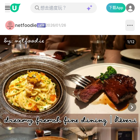
下載App
netfoodie
2026/01/26
1
/
12
Next