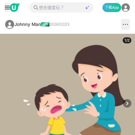
下載App
Johnny Man
2026/02/23
1
/
2
Next