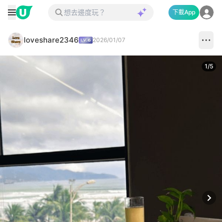
下載App
loveshare2346
2026/01/07
1
/
5
Next