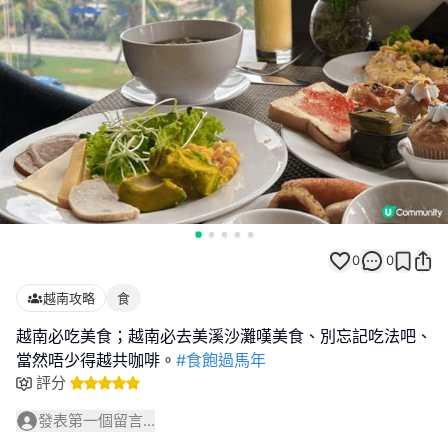
0
0
越南攻略
食
越南必吃美食；越南必去美溪沙灘嘆美食、別忘記吃法吧、
當然唔少得越共咖啡。
#食飽過馬年
評分
發表第一個留言...