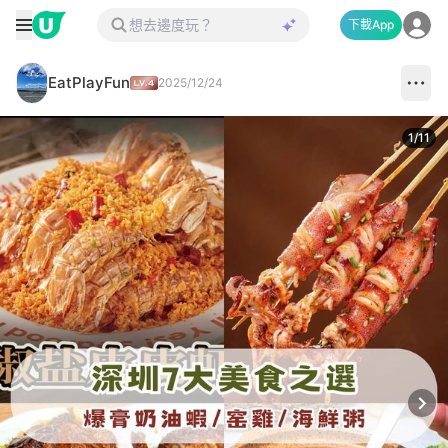
下載App
EatPlayFun
2025/12/24
1
/
11
Next