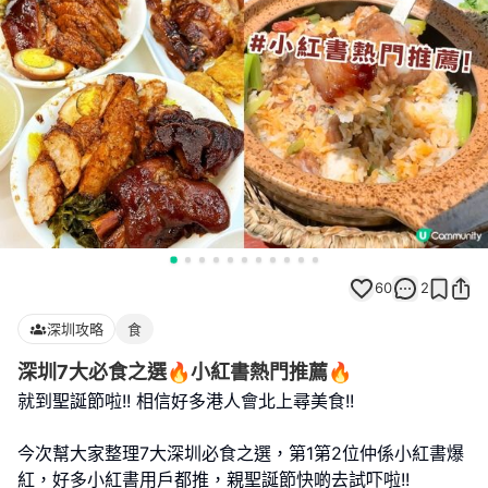
60
2
深圳攻略
食
深圳7大必食之選🔥小紅書熱門推薦🔥
就到聖誕節啦!! 相信好多港人會北上尋美食!!
今次幫大家整理7大深圳必食之選，第1第2位仲係小紅書爆