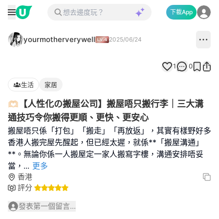
下載App
yourmotherverywell
2025/06/24
1
0
生活
家居
🫶🏻【人性化の搬屋公司】搬屋唔只搬行李｜三大溝
通技巧令你搬得更順、更快、更安心
搬屋唔只係「打包」「搬走」「再放返」，其實有樣野好多
香港人搬完屋先醒起，但已經太遲，就係**「搬屋溝通」
**。無論你係一人搬屋定一家人搬寫字樓，溝通安排唔妥
當，
...
更多
香港
評分
發表第一個留言...