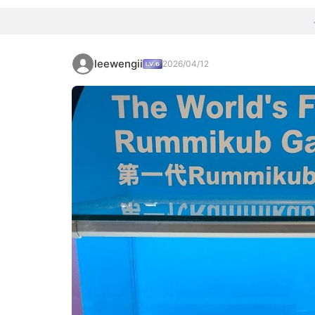
leewengii
2026/04/12