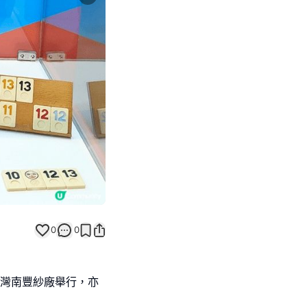
Next slide
0
0
於荃灣南豐紗廠舉行，亦