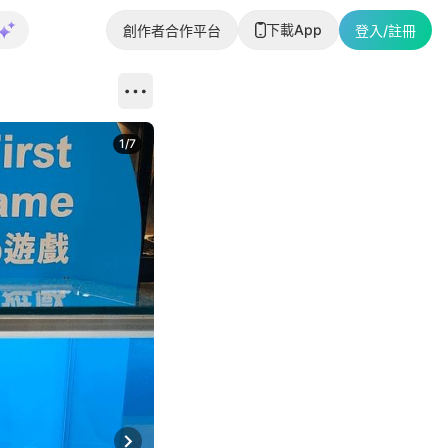
下載App
創作者合作平台
登入/註冊
1
/
7