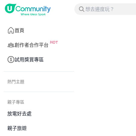
首頁
創作者合作平台
試用獎賞專區
熱門主題
親子專區
放電好去處
親子旅遊