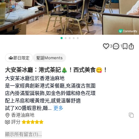
3
1
節日限定
聖誕Moments
大安茶冰廳：港式茶記🎄！西式美食😋！
大安茶冰廳位於香港油麻地
是一家經典創新港式茶餐廳,充滿復古氛圍
店內掛滿聖誕裝飾,如金色鈴鐺和綠色花環
配上吊扇和暖黃燈光,感覺溫馨舒適
試了XO醬蝦意粉,麵
...
更多
香港油麻地
評分
顯示所有留言(
1
)...