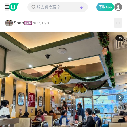
下載App
Shan
2025/12/20
1
/
5
Next