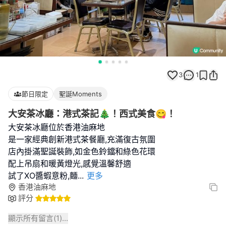
3
1
節日限定
聖誕Moments
大安茶冰廳：港式茶記🎄！西式美食😋！
大安茶冰廳位於香港油麻地
是一家經典創新港式茶餐廳,充滿復古氛圍
店內掛滿聖誕裝飾,如金色鈴鐺和綠色花環
配上吊扇和暖黃燈光,感覺溫馨舒適
試了XO醬蝦意粉,麵
...
更多
香港油麻地
評分
顯示所有留言(
1
)...