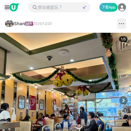
下載App
Shan
2025/12/20
1
/
5
Next