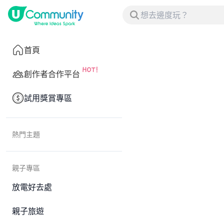
首頁
創作者合作平台
試用獎賞專區
熱門主題
親子專區
放電好去處
親子旅遊