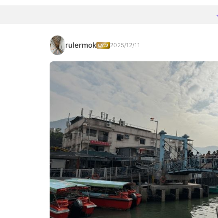
rulermok
2025/12/11