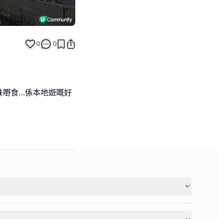
0
0
味嘢食…係本地遊嘅好