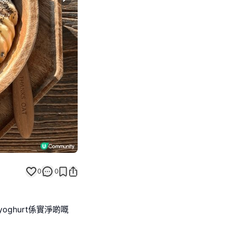
Next slide
0
0
嘅yoghurt係實淨啲嘅