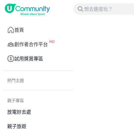
首頁
創作者合作平台
試用獎賞專區
熱門主題
親子專區
放電好去處
親子旅遊