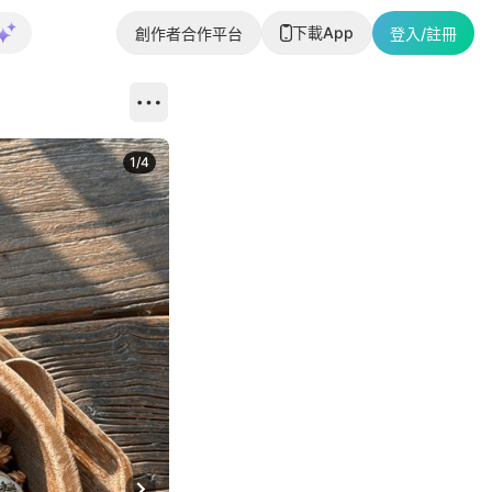
下載App
創作者合作平台
登入/註冊
1
/
4