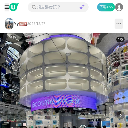
下載App
Yy
2025/12/27
1
/
5
Next