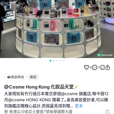
4
0
美妝時尚
美妝
@Cosme Hong Kong 化妝品天堂🪄
大家唔知有冇行過日本東京原宿@cosme 旗艦店,喺今個12
月@cosme HONG KONG 開幕了｡身為美妝愛好者,可以睇
到旗艦店嘅精心設計,而我最見得到嘅
...
更多
香港尖沙咀亞士厘道7號裕華國際大廈