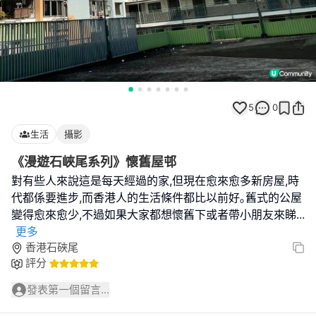
5
0
生活
攝影
《漫遊石峽尾系列》懷舊屋邨
對有些人來說這是每天經過的家,但現在愈來愈多新房屋,時
代都係要進步,而香港人的生活條件都比以前好｡舊式的公屋
變得愈來愈少,不過如果大家都想懷舊下或者帶小朋友來睇
...
更多
香港石硤尾
評分
發表第一個留言...