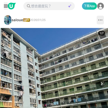
下載App
saloue
2026/01/25
1
/
7
Next