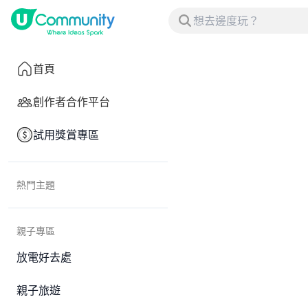
首頁
創作者合作平台
試用獎賞專區
熱門主題
親子專區
放電好去處
親子旅遊