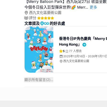
【Merry Balloon Park】西九玩足27日 收益
今個冬日投入巨型彈床世界!🌈 Merr
...
更多
西九文化區藝術公園
評分
文章提及
的好去處
香港冬日IP角色慶典「⁠Merry Ba
Hong Kong」
5
77
人想去
2025年12月16日 - 2026年1月11
西九文化區藝術公園
顯示所有留言(
2
)...