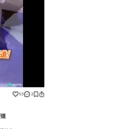
Unmute
53
2
賽道