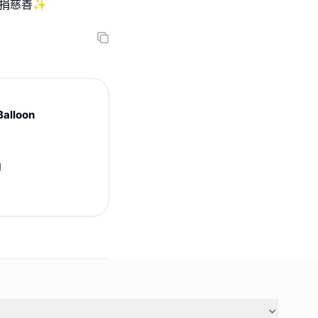
全數捐慈善✨
lloon
日