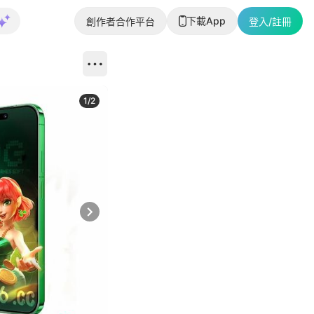
下載App
創作者合作平台
登入/註冊
1
/
2
即睇更多社
Next slide
返回帖文