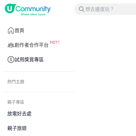
首頁
創作者合作平台
試用獎賞專區
熱門主題
親子專區
放電好去處
親子旅遊