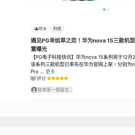
吹水
科技
遇见PG幸运草之恋！华为nova 15三款
置曝光
【PG电子科技快讯】华为nova 15系列将于12月2
该系列三款机型已率先在华为官网上架，分别为nova 
Pro
...
更多
評分
發表第一個留言...