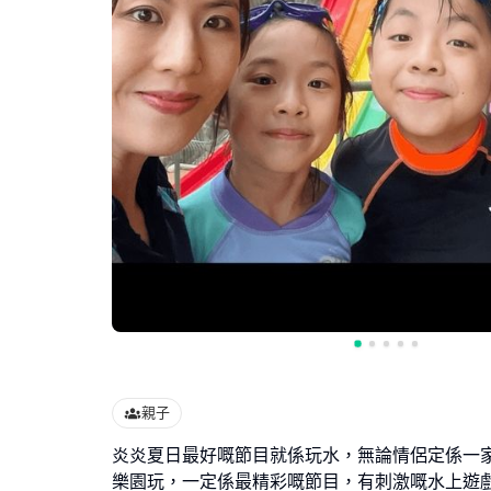
親子
炎炎夏日最好嘅節目就係玩水，無論情侶定係一
樂園玩，一定係最精彩嘅節目，有刺激嘅水上遊