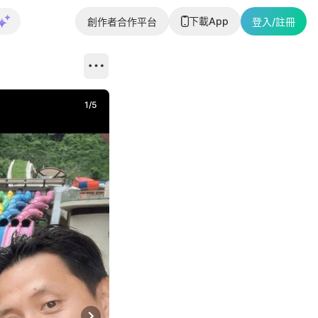
下載App
創作者合作平台
登入/註冊
1
/
5