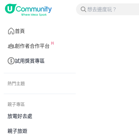
首頁
創作者合作平台
試用獎賞專區
熱門主題
親子專區
放電好去處
親子旅遊