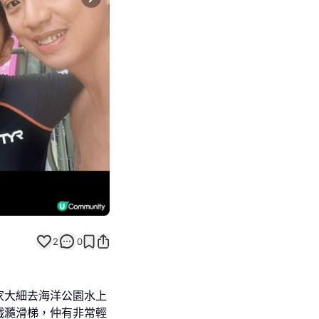
Next slide
2
0
家大細去海洋公園水上
戲瀡滑梯，仲有非常輕