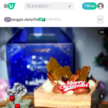
下載App
peggie.dailylife
2025/12/23
1
/
5
Next