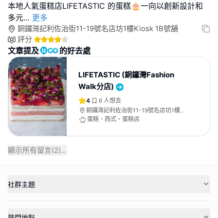
本地人氣蛋糕店LIFETASTIC 的蛋糕🎂一向以創新設計和
多元
...
更多
銅鑼灣記利佐治街11-19號名店坊1樓Kiosk 1B號舖
評分
文章提及
的好去處
LIFETASTIC (銅鑼灣Fashion
Walk分店)
4
6
人想去
銅鑼灣記利佐治街11-19號名店坊1樓
Kiosk 1B號舖
蛋糕、西式、蛋糕店
顯示所有留言(
2
)...
社群主題
熱門地點