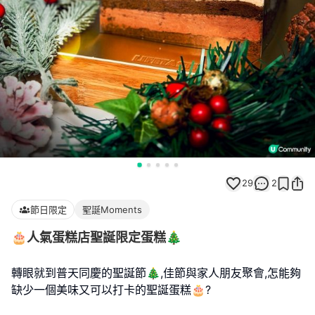
29
2
節日限定
聖誕Moments
🎂人氣蛋糕店聖誕限定蛋糕🎄
轉眼就到普天同慶的聖誕節🎄,佳節與家人朋友聚會,怎能夠
缺少一個美味又可以打卡的聖誕蛋糕🎂?