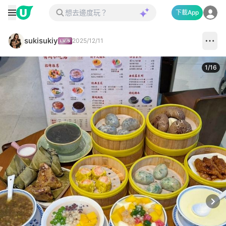
下載App
sukisukiy
2025/12/11
1
/
16
Next