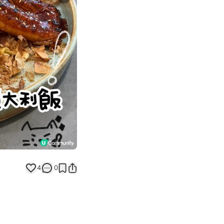
Next slide
4
0