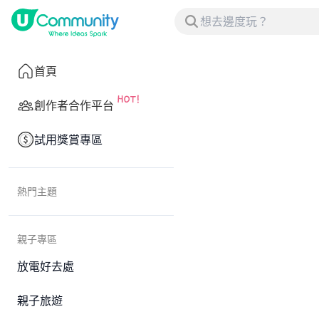
首頁
創作者合作平台
試用獎賞專區
熱門主題
親子專區
放電好去處
親子旅遊