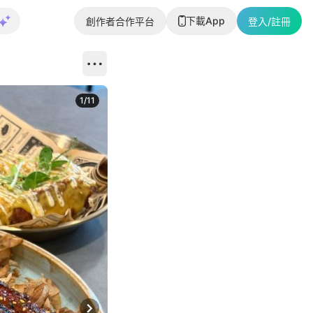
下載App
創作者合作平台
登入/註冊
1
/
11