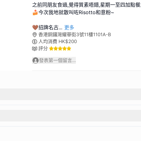
之前同朋友食過,覺得質素唔錯,星期一至四加點餐
🍰今次我地就散叫咗Risotto和意粉~
🤎招牌名古
...
更多
香港銅鑼灣耀華街3號11樓1101A-B
人均消費
HK$
200
評分
發表第一個留言...