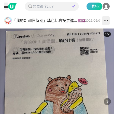
下載App
「我的Chill賞假期」填色比賽投票進行中✅
2026/06/01
1
/
2
Next