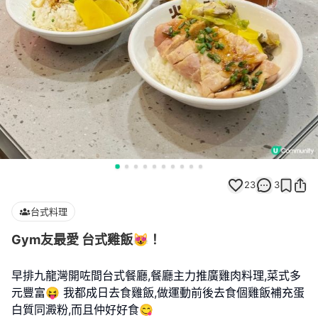
23
3
台式料理
Gym友最愛 台式雞飯😻！
早排九龍灣開咗間台式餐廳,餐廳主力推廣雞肉料理,菜式多
元豐富😝 我都成日去食雞飯,做運動前後去食個雞飯補充蛋
白質同澱粉,而且仲好好食😋