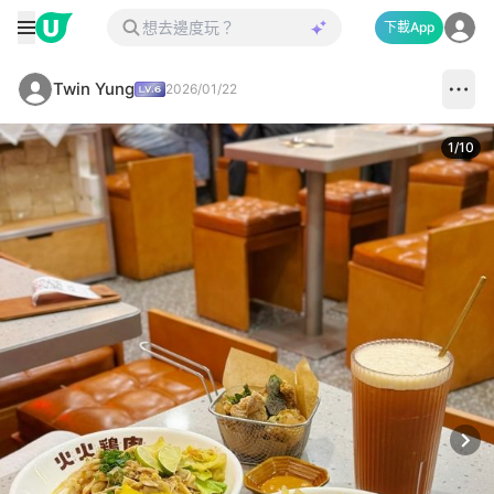
下載App
Twin Yung
2026/01/22
1
/
10
Next