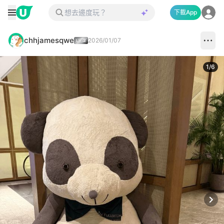
下載App
chhjamesqwe
2026/01/07
1
/
6
Next