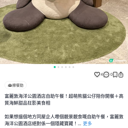
4
0
擦餐勁
富麗敦海洋公園酒店自助午餐！超萌熊貓公仔陪你開餐＋高
質海鮮甜品狂影美食相
如果想搵個地方同屋企人嚟個靚景靚食嘅自助午餐，富麗敦
海洋公園酒店絕對係一個隱藏寶藏！
...
更多