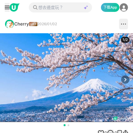
下載App
Cherry
2026/01/02
1
/
2
Next
0
0