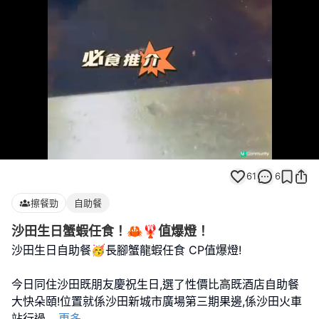
Loaded
:
Unmute
100.00%
61
6
擦餐勁
自助餐
沙田生日蟹蝦任食！🦀🦞值爆燈！
沙田生日自助餐🥳長腳蟹龍蝦任食 CP值爆燈!
今日同住沙田既朋友慶祝生日,選了性價比高既酒店自助餐
大快朵頤!位置就係沙田新城市廣場第三期果邊,係沙田火車
站行過
...
更多