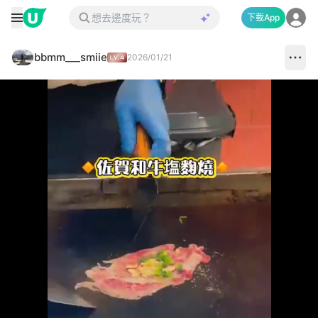
下載App
bbmm___smiie
2026/01/21