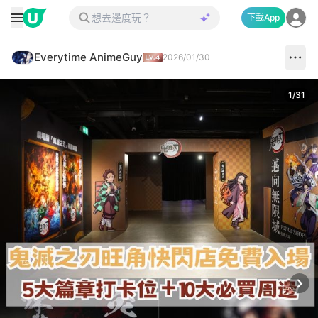
下載App
Everytime AnimeGuy
2026/01/30
1
/
31
Next