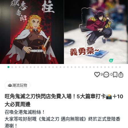
9
0
潮流玩物
旺角鬼滅之刃快閃店免費入場！5大篇章打卡📸＋10
大必買周邊
召喚全港鬼滅粉絲！
大家等咗好耐嘅《鬼滅之刃 邁向無限城》終於正式登陸香
港喇！