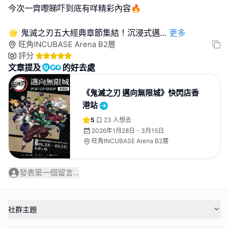
今次一齊嚟睇吓到底有咩精彩內容🔥
🌟 鬼滅之刃五大經典章節集結！沉浸式邁
...
更多
旺角INCUBASE Arena B2層
評分
文章提及
的好去處
《鬼滅之刃 邁向無限城》快閃店香
港站
5
23
人想去
2026年1月28日 - 3月15日
旺角INCUBASE Arena B2層
發表第一個留言...
社群主題