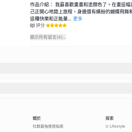
作品介紹： 我最喜歡畫畫和塗顏色了。在畫這幅
己正開心地踏上旅程，身邊還有繽紛的蝴蝶飛舞
這種快樂和正能量
...
更多
評分
顯示所有留言(
4
)...
關於
探索
社群最強使用指南
U Lifestyle