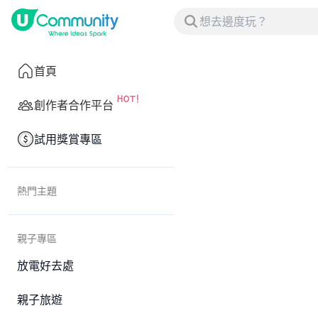
首頁
創作者合作平台
試用獎賞專區
熱門主題
親子專區
放電好去處
親子旅遊