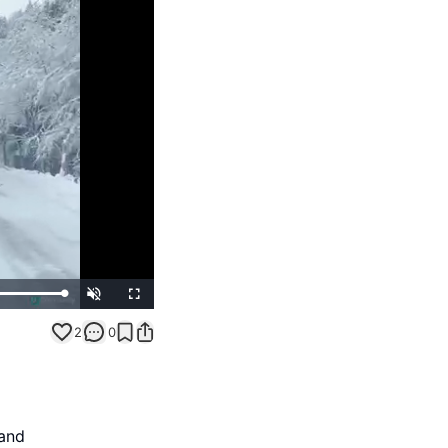
Unmute
Fullscreen
2
0
and