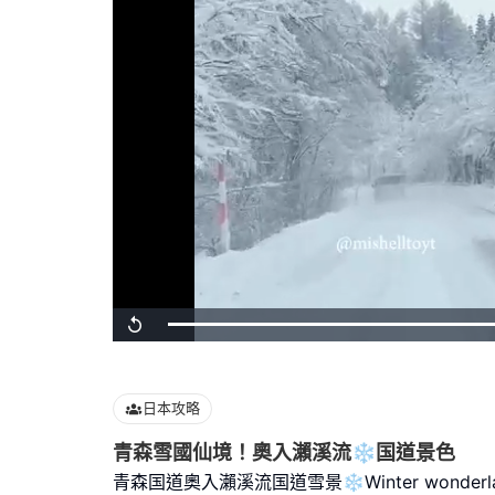
Loaded
:
Replay
100.00%
日本攻略
青森雪國仙境！奧入瀨溪流❄️国道景色
青森国道奧入瀨溪流国道雪景❄️Winter wonderl