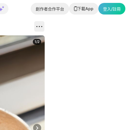
下載App
創作者合作平台
登入/註冊
1
/
2
即睇更多社