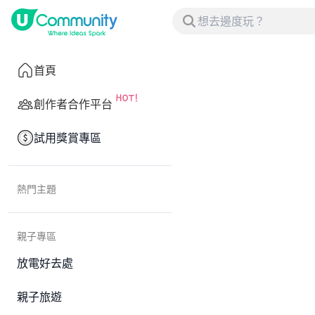
首頁
創作者合作平台
試用獎賞專區
熱門主題
親子專區
放電好去處
親子旅遊