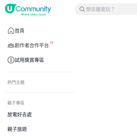
首頁
創作者合作平台
試用獎賞專區
熱門主題
親子專區
放電好去處
親子旅遊