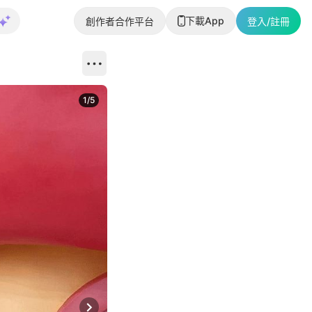
下載App
創作者合作平台
登入/註冊
1
/
5