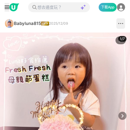
下載App
Babyluna815
2025/12/09
1
/
7
Next