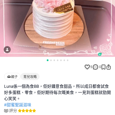
5
0
親子
育兒攻略
Luna係一個為食BB，佢好鍾意食甜品，所以成日都會試食
好多蛋糕、零食，佢好期待每次嘅美食，一見到蛋糕就勁開
#甜蜜聖誕滋味
評分