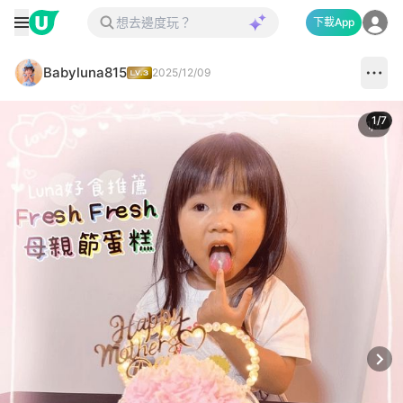
下載App
Babyluna815
2025/12/09
1
/
7
Next