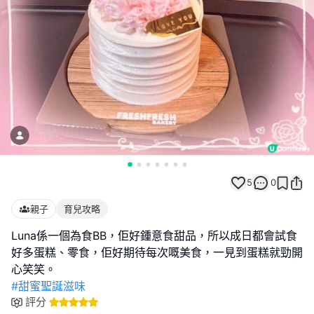
5
0
親子
育兒攻略
Luna係一個為食BB，佢好鍾意食甜品，所以成日都會試食
好多蛋糕、零食，佢好期待每次嘅美食，一見到蛋糕就勁開
#甜蜜聖誕滋味
評分