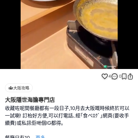
Loaded
:
Unmute
100.00%
4
0
大阪攻略
大阪隱世海膽專門店
收藏咗呢間餐廳都有一段日子,10月去大阪嘅時候終於可以
一試喇! 訂枱好方便,可以打電話､經｢食べﾛｸﾞ｣網頁(要收手
續費)或私訊佢哋個IG都得｡
餐廳只有10
...
更多