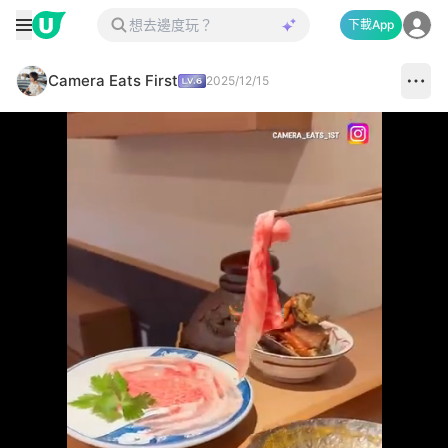
下載App
Camera Eats First
2025/12/15