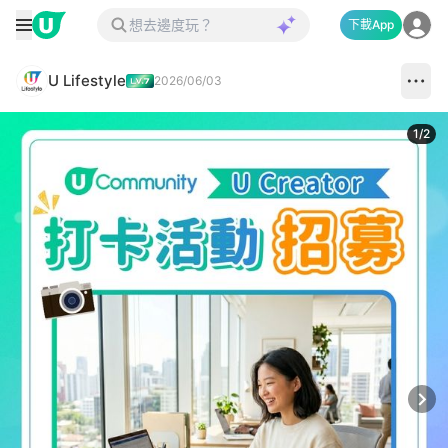
下載App
U Lifestyle
2026/06/03
1
/
2
Next