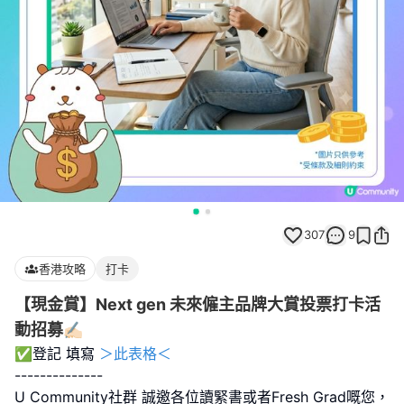
307
9
香港攻略
打卡
【現金賞】Next gen 未來僱主品牌大賞投票打卡活
動招募✍🏻
✅登記 填寫
＞此表格＜
--------------
U Community社群 誠邀各位讀緊書或者Fresh Grad嘅您，