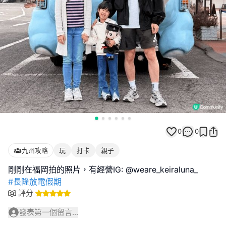
0
0
九州攻略
玩
打卡
親子
#長隆放電假期
評分
發表第一個留言...