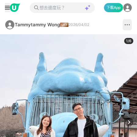
下載App
Tammytammy Wong
2026/04/02
1
/
6
Next