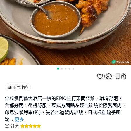
1
0
澳門攻略
位於澳門藝舍酒店一樓的EPIC主打東南亞菜，環境舒適，
台都好闊，坐得舒服，菜式方面點左經典炭燒松阪豬面肉，
印尼沙嗲烤串(雞)，曼谷地道蟹肉炒飯，日式楓糖疏乎厘
鬆
...
更多
評分