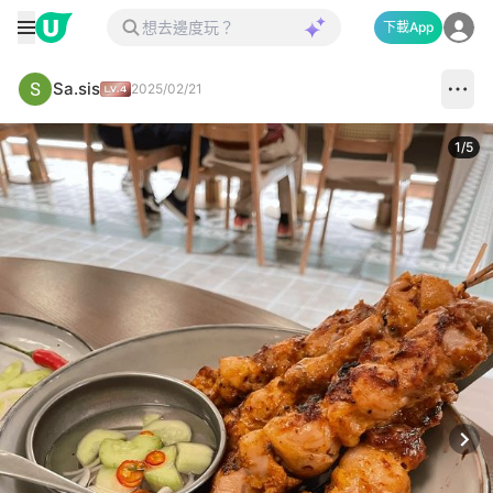
下載App
Sa.sis
2025/02/21
1
/
5
Next