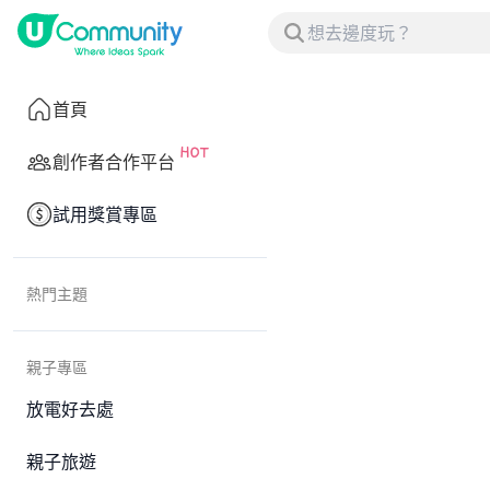
首頁
創作者合作平台
試用獎賞專區
熱門主題
親子專區
放電好去處
親子旅遊