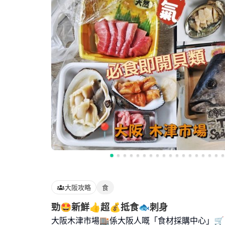
大阪攻略
食
勁🤩新鮮👍超💰抵食🐟刺身
大阪木津市場🏬係大阪人嘅「食材採購中心」