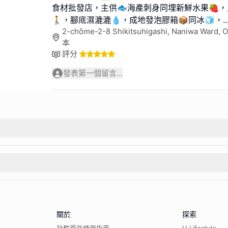
食材批發店，主供🐟海產刺身同埋新鮮水果🍓
🚶，腳底濕漉漉💧，成地發泡膠箱📦同冰🧊，
..
2-chōme-2-8 Shikitsuhigashi, Naniwa Ward, 
本
評分
發表第一個留言...
關於
探索
社群最強使用指南
U Lifestyle