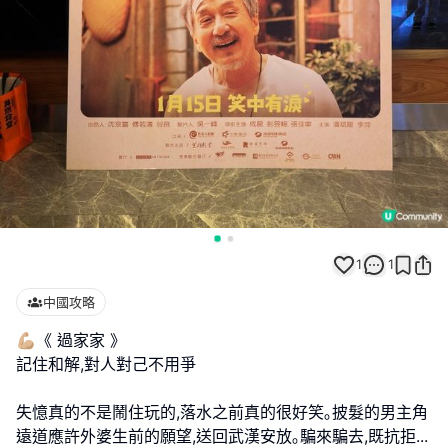
1
1
中國攻略
💪🏼《 過家家 》
記住和解,對人對己不用爭
失憶真的不是鬧住玩的,落水之前真的很好笑｡披髮的男主角
遠道應許外婆生前的願望,送回武漢安放｡騙來騙去,既抗拒
...