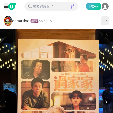
下載App
cccurtisct
2026/01/27
1
/
2
Next