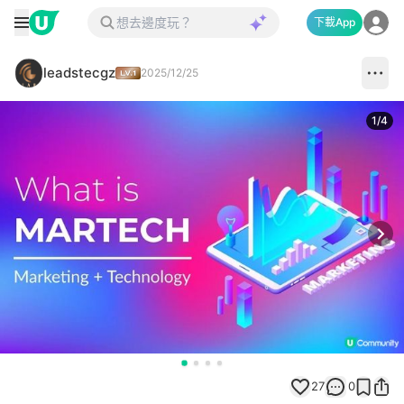
下載App
leadstecgz
2025/12/25
1
/
4
Next
27
0