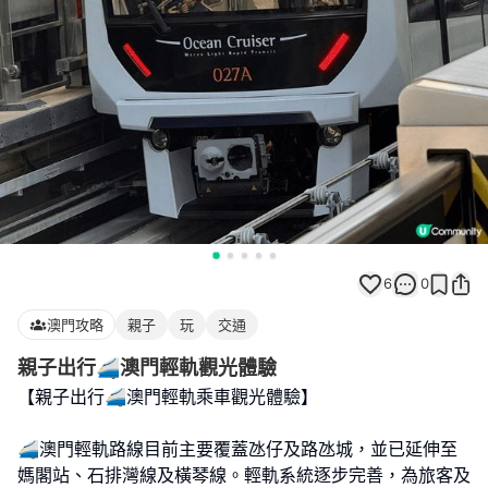
6
0
澳門攻略
親子
玩
交通
親子出行🚄澳門輕軌觀光體驗
【親子出行🚄澳門輕軌乘車觀光體驗】
🚄澳門輕軌路線目前主要覆蓋氹仔及路氹城，並已延伸至
媽閣站、石排灣線及橫琴線。輕軌系統逐步完善，為旅客及