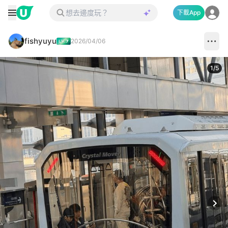
下載App
fishyuyu
2026/04/06
1
/
5
Next