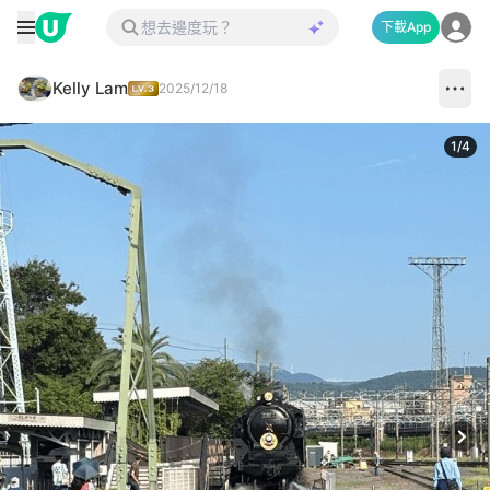
下載App
Kelly Lam
2025/12/18
1
/
4
Next