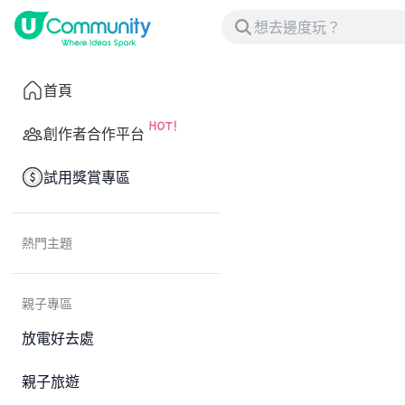
首頁
創作者合作平台
試用獎賞專區
熱門主題
親子專區
放電好去處
親子旅遊