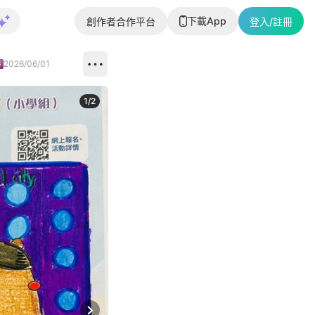
下載App
創作者合作平台
登入/註冊
2026/06/01
1
/
2
即睇更多社